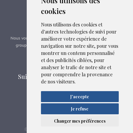
Nous utilisons des
cookies
Boutique en ligne
Formations SFMG
Nous utilisons des cookies et
d'autres technologies de suivi pour
améliorer votre expérience de
Nous vous proposons des formations e-learning, présentiels,
navigation sur notre site, pour vous
groupes de pairs - Certificat QUALIOPI n° 2020/89171.3
montrer un contenu personnalisé
et des publicités ciblées, pour
Découvrir nos formations
analyser le trafic de notre site et
pour comprendre la provenance
Suivez-nous sur les réseaux sociaux
de nos visiteurs.
J'accepte
Mentions légales
Liens et fichiers associés
Confidentialité
Je refuse
Plan du site
Changer mes préférences
SFMG
ASB DIGITAL
© 2026
| Fait avec
par