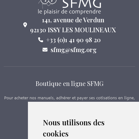
141, avenue de Verdun
92130 ISSY LES MOULINEAUX
+33 (0)1 41 90 98 20
sfmg@sfmg.org
Boutique en ligne SFMG
Pour acheter nos manuels, adhérer et payer ses cotisations en ligne,
c’est par ici - Suivez le lien ci-dessous.
Nous utilisons des
Boutique en ligne
cookies
Formations SFMG