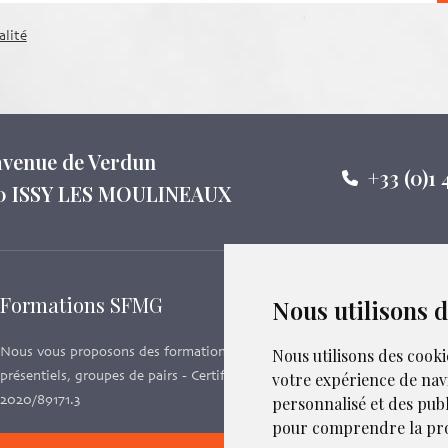
alité
 avenue de Verdun
+33 (0)1 
0 ISSY LES MOULINEAUX
Formations SFMG
Suivez-
Nous utilisons 
Nous vous proposons des formations e-learning,
Nous utilisons des cooki
présentiels, groupes de pairs - Certificat QUALIOPI n°
votre expérience de nav
2020/89171.3
personnalisé et des publi
pour comprendre la pro