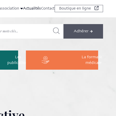
association
Actualités
Contact
Boutique en ligne
Adhérer
Les
La formation
publications
médicale
ctive