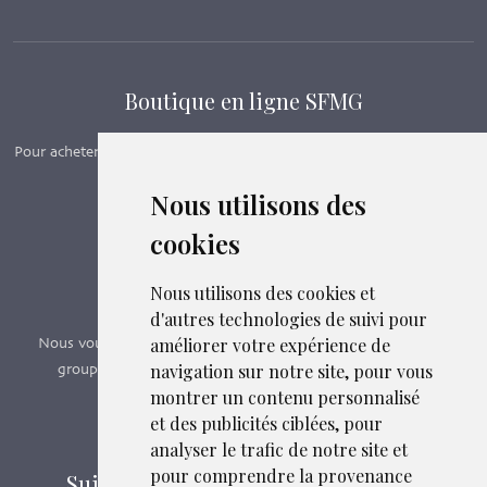
Boutique en ligne SFMG
Pour acheter nos manuels, adhérer et payer ses cotisations en ligne,
c’est par ici - Suivez le lien ci-dessous.
Nous utilisons des
cookies
Boutique en ligne
Formations SFMG
Nous utilisons des cookies et
d'autres technologies de suivi pour
améliorer votre expérience de
Nous vous proposons des formations e-learning, présentiels,
navigation sur notre site, pour vous
groupes de pairs - Certificat QUALIOPI n° 2020/89171.3
montrer un contenu personnalisé
et des publicités ciblées, pour
Découvrir nos formations
analyser le trafic de notre site et
pour comprendre la provenance
Suivez-nous sur les réseaux sociaux