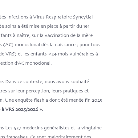
es infections à Virus Respiratoire Syncytial
e soins a été mise en place à partir du 1er
ants à naître, sur la vaccination de la mère
rps (AC) monoclonal dès la naissance ; pour tous
 de VRS) et les enfants <24 mois vulnérables à
jection d'AC monoclonal.
e. Dans ce contexte, nous avons souhaité
res sur leur perception, leurs pratiques et
on. Une enquête flash a donc été menée fin 2025
e à VRS 2025/2026
».
s Les 527 médecins généralistes et la vingtaine
ns françaises. Ce sont majoritairement des