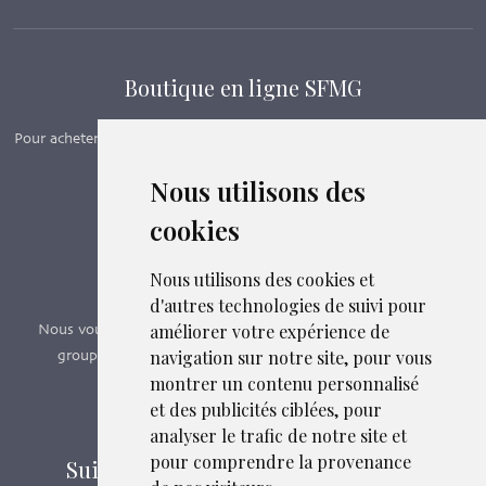
Boutique en ligne SFMG
Pour acheter nos manuels, adhérer et payer ses cotisations en ligne,
c’est par ici - Suivez le lien ci-dessous.
Nous utilisons des
cookies
Boutique en ligne
Formations SFMG
Nous utilisons des cookies et
d'autres technologies de suivi pour
améliorer votre expérience de
Nous vous proposons des formations e-learning, présentiels,
navigation sur notre site, pour vous
groupes de pairs - Certificat QUALIOPI n° 2020/89171.3
montrer un contenu personnalisé
et des publicités ciblées, pour
Découvrir nos formations
analyser le trafic de notre site et
pour comprendre la provenance
Suivez-nous sur les réseaux sociaux