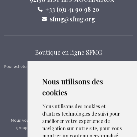
+33 (0)1 41 90 98 20
sfmg@sfmg.org
Boutique en ligne SFMG
Pour acheter nos manuels, adhérer et payer ses cotisations en ligne,
c’est par ici - Suivez le lien ci-dessous.
Nous utilisons des
cookies
Boutique en ligne
Formations SFMG
Nous utilisons des cookies et
d'autres technologies de suivi pour
améliorer votre expérience de
Nous vous proposons des formations e-learning, présentiels,
navigation sur notre site, pour vous
groupes de pairs - Certificat QUALIOPI n° 2020/89171.3
montrer un contenu personnalisé