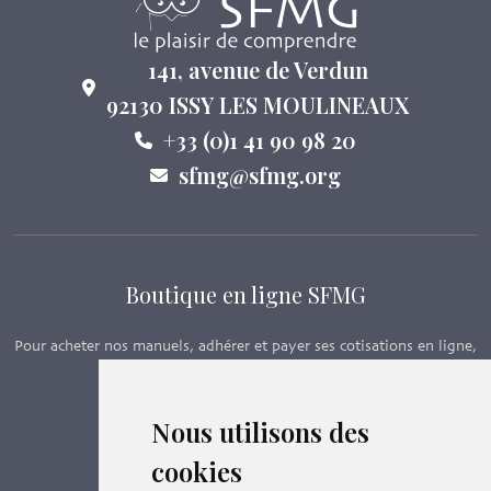
141, avenue de Verdun
92130 ISSY LES MOULINEAUX
+33 (0)1 41 90 98 20
sfmg@sfmg.org
Boutique en ligne SFMG
Pour acheter nos manuels, adhérer et payer ses cotisations en ligne,
c’est par ici - Suivez le lien ci-dessous.
Nous utilisons des
Boutique en ligne
cookies
Formations SFMG