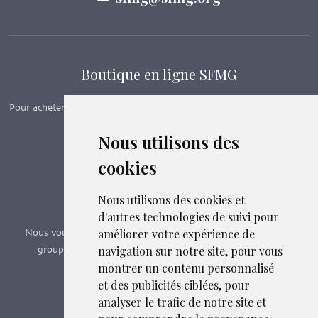
Boutique en ligne SFMG
Pour acheter nos manuels, adhérer et payer ses cotisations en ligne,
c’est par ici - Suivez le lien ci-dessous.
Nous utilisons des
cookies
Boutique en ligne
Formations SFMG
Nous utilisons des cookies et
d'autres technologies de suivi pour
améliorer votre expérience de
Nous vous proposons des formations e-learning, présentiels,
navigation sur notre site, pour vous
groupes de pairs - Certificat QUALIOPI n° 2020/89171.3
montrer un contenu personnalisé
et des publicités ciblées, pour
Découvrir nos formations
analyser le trafic de notre site et