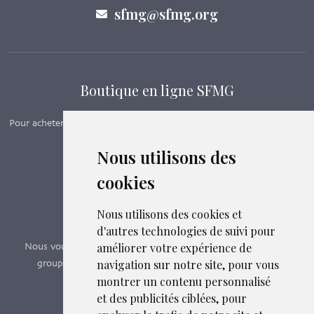
sfmg@sfmg.org
Boutique en ligne SFMG
Pour acheter nos manuels, adhérer et payer ses cotisations en ligne,
c’est par ici - Suivez le lien ci-dessous.
Nous utilisons des
cookies
Boutique en ligne
Formations SFMG
Nous utilisons des cookies et
d'autres technologies de suivi pour
améliorer votre expérience de
Nous vous proposons des formations e-learning, présentiels,
navigation sur notre site, pour vous
groupes de pairs - Certificat QUALIOPI n° 2020/89171.3
montrer un contenu personnalisé
et des publicités ciblées, pour
Découvrir nos formations