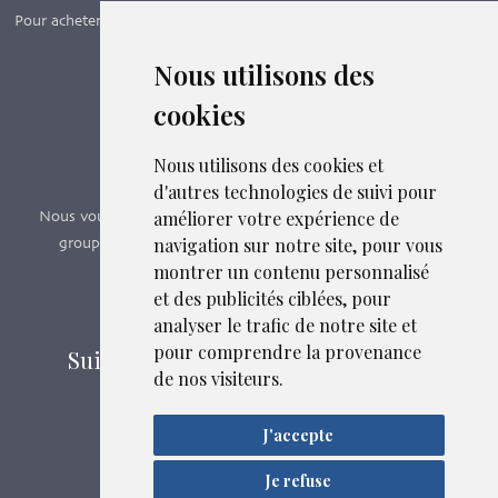
Pour acheter nos manuels, adhérer et payer ses cotisations en ligne,
c’est par ici - Suivez le lien ci-dessous.
Nous utilisons des
cookies
Boutique en ligne
Formations SFMG
Nous utilisons des cookies et
d'autres technologies de suivi pour
améliorer votre expérience de
Nous vous proposons des formations e-learning, présentiels,
navigation sur notre site, pour vous
groupes de pairs - Certificat QUALIOPI n° 2020/89171.3
montrer un contenu personnalisé
et des publicités ciblées, pour
Découvrir nos formations
analyser le trafic de notre site et
pour comprendre la provenance
Suivez-nous sur les réseaux sociaux
de nos visiteurs.
J'accepte
Mentions légales
Confidentialité
Je refuse
Liens et fichiers associés