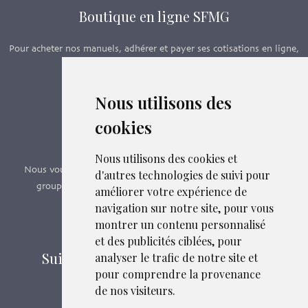
Boutique en ligne SFMG
Pour acheter nos manuels, adhérer et payer ses cotisations en ligne,
c’est par ici - Suivez le lien ci-dessous.
Nous utilisons des
Boutique en ligne
cookies
Formations SFMG
Nous utilisons des cookies et
Nous vous proposons des formations e-learning, présentiels,
d'autres technologies de suivi pour
groupes de pairs - Certificat QUALIOPI n° 2020/89171.3
améliorer votre expérience de
navigation sur notre site, pour vous
montrer un contenu personnalisé
Découvrir nos formations
et des publicités ciblées, pour
Suivez-nous sur les réseaux sociaux
analyser le trafic de notre site et
pour comprendre la provenance
de nos visiteurs.