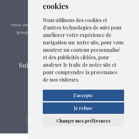
cookies
Formations SFMG
Nous utilisons des cookies et
Nous vous proposons des formations e-learning, présentiels,
d'autres technologies de suivi pour
groupes de pairs - Certificat QUALIOPI n° 2020/89171.3
améliorer votre expérience de
navigation sur notre site, pour vous
montrer un contenu personnalisé
Découvrir nos formations
et des publicités ciblées, pour
Suivez-nous sur les réseaux sociaux
analyser le trafic de notre site et
pour comprendre la provenance
de nos visiteurs.
Mentions légales
J'accepte
Confidentialité
Plan du site
Je refuse
Liens et fichiers associés
SFMG
ASB DIGITAL
© 2026
| Fait avec
par
Changer mes préférences