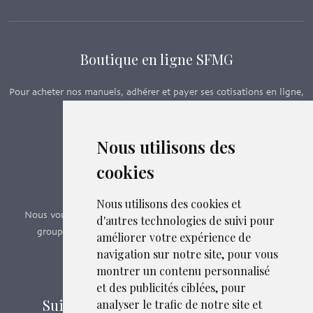
Boutique en ligne SFMG
Pour acheter nos manuels, adhérer et payer ses cotisations en ligne,
c’est par ici - Suivez le lien ci-dessous.
Nous utilisons des
Boutique en ligne
cookies
Formations SFMG
Nous utilisons des cookies et
Nous vous proposons des formations e-learning, présentiels,
d'autres technologies de suivi pour
groupes de pairs - Certificat QUALIOPI n° 2020/89171.3
améliorer votre expérience de
navigation sur notre site, pour vous
montrer un contenu personnalisé
Découvrir nos formations
et des publicités ciblées, pour
Suivez-nous sur les réseaux sociaux
analyser le trafic de notre site et