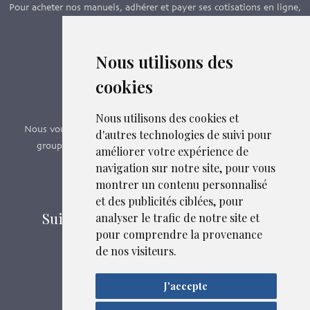
Pour acheter nos manuels, adhérer et payer ses cotisations en ligne,
c’est par ici - Suivez le lien ci-dessous.
Nous utilisons des
Boutique en ligne
cookies
Formations SFMG
Nous utilisons des cookies et
Nous vous proposons des formations e-learning, présentiels,
d'autres technologies de suivi pour
groupes de pairs - Certificat QUALIOPI n° 2020/89171.3
améliorer votre expérience de
navigation sur notre site, pour vous
montrer un contenu personnalisé
Découvrir nos formations
et des publicités ciblées, pour
Suivez-nous sur les réseaux sociaux
analyser le trafic de notre site et
pour comprendre la provenance
de nos visiteurs.
Mentions légales
J'accepte
Liens et fichiers associés
Confidentialité