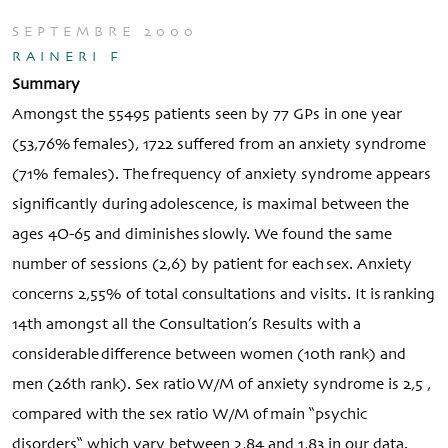
SEPTEMBRE 2000
RAINERI F
Summary
Amongst the 55495 patients seen by 77 GPs in one year
(53,76% females), 1722 suffered from an anxiety syndrome
(71% females). The frequency of anxiety syndrome appears
significantly during adolescence, is maximal between the
ages 4O-65 and diminishes slowly. We found the same
number of sessions (2,6) by patient for each sex. Anxiety
concerns 2,55% of total consultations and visits. It is ranking
14th amongst all the Consultation’s Results with a
considerable difference between women (10th rank) and
men (26th rank). Sex ratio W/M of anxiety syndrome is 2,5 ,
compared with the sex ratio W/M of main “psychic
disorders“ which vary between 2,84 and 1,83 in our data.