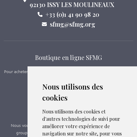
92130 ISSY LES MOULINEAUX
+33 (0)1 41 90 98 20
sfmg@sfmg.org
Boutique en ligne SFMG
Pour acheter nos manuels, adhérer et payer ses cotisations en ligne,
c’est par ici - Suivez le lien ci-dessous.
Nous utilisons des
cookies
Boutique en ligne
Formations SFMG
Nous utilisons des cookies et
d'autres technologies de suivi pour
améliorer votre expérience de
Nous vous proposons des formations e-learning, présentiels,
navigation sur notre site, pour vous
groupes de pairs - Certificat QUALIOPI n° 2020/89171.3