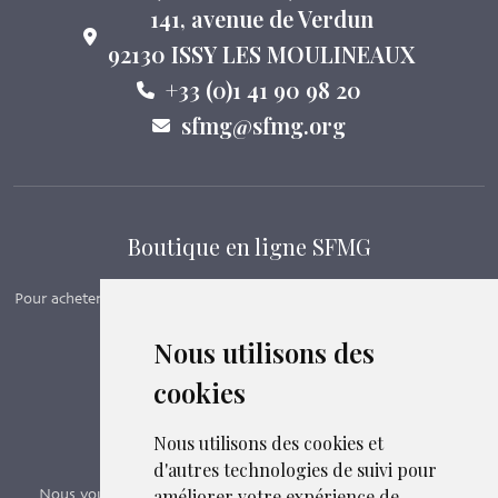
141, avenue de Verdun
92130 ISSY LES MOULINEAUX
+33 (0)1 41 90 98 20
sfmg@sfmg.org
Boutique en ligne SFMG
Pour acheter nos manuels, adhérer et payer ses cotisations en ligne,
c’est par ici - Suivez le lien ci-dessous.
Nous utilisons des
cookies
Boutique en ligne
Formations SFMG
Nous utilisons des cookies et
d'autres technologies de suivi pour
améliorer votre expérience de
Nous vous proposons des formations e-learning, présentiels,