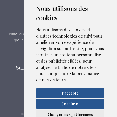
Nous utilisons des
Boutique en ligne
cookies
Formations SFMG
Nous utilisons des cookies et
Nous vous proposons des formations e-learning, présentiels,
d'autres technologies de suivi pour
groupes de pairs - Certificat QUALIOPI n° 2020/89171.3
améliorer votre expérience de
navigation sur notre site, pour vous
montrer un contenu personnalisé
Découvrir nos formations
et des publicités ciblées, pour
Suivez-nous sur les réseaux sociaux
analyser le trafic de notre site et
pour comprendre la provenance
de nos visiteurs.
Mentions légales
J'accepte
Confidentialité
Plan du site
Je refuse
Liens et fichiers associés
SFMG
ASB DIGITAL
© 2026
| Fait avec
par
Changer mes préférences