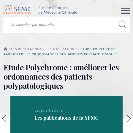
/
LES PUBLICATIONS
/
LES PUBLICATIONS
/
ETUDE POLYCHROME :
AMÉLIORER LES ORDONNANCES DES PATIENTS POLYPATOLOGIQUES
Etude Polychrome : améliorer les
ordonnances des patients
polypatologiques
Les publications
Les publications de la SFMG