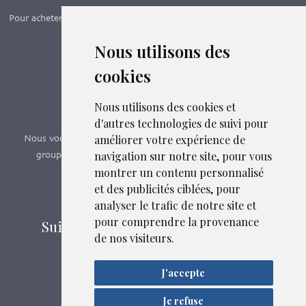
Pour acheter nos manuels, adhérer et payer ses cotisations en ligne,
c’est par ici - Suivez le lien ci-dessous.
Nous utilisons des
cookies
Boutique en ligne
Formations SFMG
Nous utilisons des cookies et
d'autres technologies de suivi pour
améliorer votre expérience de
Nous vous proposons des formations e-learning, présentiels,
navigation sur notre site, pour vous
groupes de pairs - Certificat QUALIOPI n° 2020/89171.3
montrer un contenu personnalisé
et des publicités ciblées, pour
Découvrir nos formations
analyser le trafic de notre site et
pour comprendre la provenance
Suivez-nous sur les réseaux sociaux
de nos visiteurs.
J'accepte
Mentions légales
Confidentialité
Je refuse