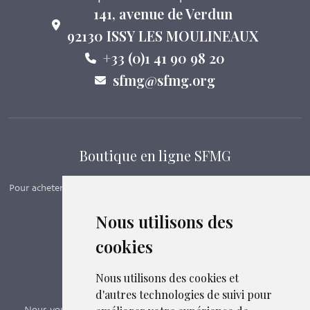
141, avenue de Verdun
92130 ISSY LES MOULINEAUX
+33 (0)1 41 90 98 20
sfmg@sfmg.org
Boutique en ligne SFMG
Pour acheter nos manuels, adhérer et payer ses cotisations en ligne,
c’est par ici - Suivez le lien ci-dessous.
Nous utilisons des
cookies
Boutique en ligne
Formations SFMG
Nous utilisons des cookies et
d'autres technologies de suivi pour