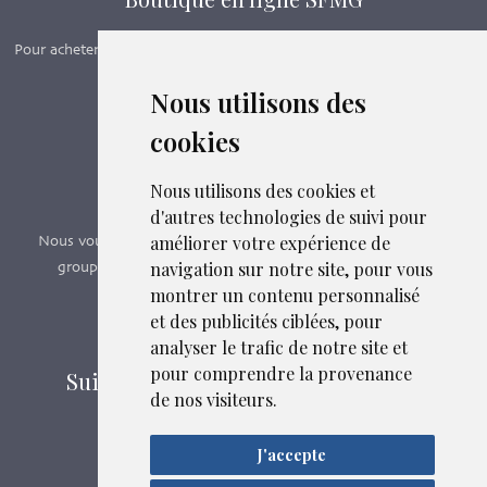
Pour acheter nos manuels, adhérer et payer ses cotisations en ligne,
c’est par ici - Suivez le lien ci-dessous.
Nous utilisons des
cookies
Boutique en ligne
Formations SFMG
Nous utilisons des cookies et
d'autres technologies de suivi pour
améliorer votre expérience de
Nous vous proposons des formations e-learning, présentiels,
navigation sur notre site, pour vous
groupes de pairs - Certificat QUALIOPI n° 2020/89171.3
montrer un contenu personnalisé
et des publicités ciblées, pour
Découvrir nos formations
analyser le trafic de notre site et
pour comprendre la provenance
Suivez-nous sur les réseaux sociaux
de nos visiteurs.
J'accepte
Mentions légales