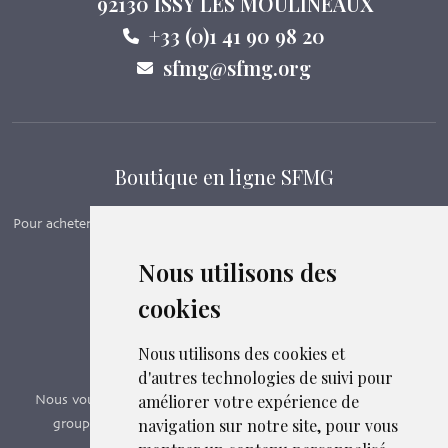
92130 ISSY LES MOULINEAUX
+33 (0)1 41 90 98 20
sfmg@sfmg.org
Boutique en ligne SFMG
Pour acheter nos manuels, adhérer et payer ses cotisations en ligne,
c’est par ici - Suivez le lien ci-dessous.
Nous utilisons des
cookies
Boutique en ligne
Formations SFMG
Nous utilisons des cookies et
d'autres technologies de suivi pour
améliorer votre expérience de
Nous vous proposons des formations e-learning, présentiels,
navigation sur notre site, pour vous
groupes de pairs - Certificat QUALIOPI n° 2020/89171.3