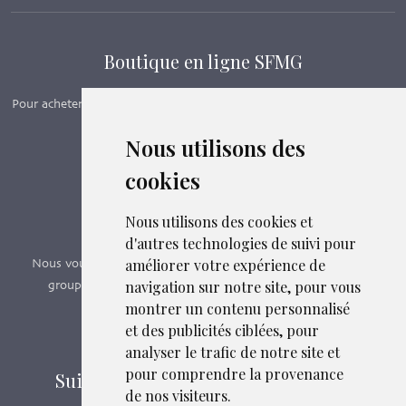
Boutique en ligne SFMG
Pour acheter nos manuels, adhérer et payer ses cotisations en ligne,
c’est par ici - Suivez le lien ci-dessous.
Nous utilisons des
cookies
Boutique en ligne
Formations SFMG
Nous utilisons des cookies et
d'autres technologies de suivi pour
améliorer votre expérience de
Nous vous proposons des formations e-learning, présentiels,
navigation sur notre site, pour vous
groupes de pairs - Certificat QUALIOPI n° 2020/89171.3
montrer un contenu personnalisé
et des publicités ciblées, pour
Découvrir nos formations
analyser le trafic de notre site et
pour comprendre la provenance
Suivez-nous sur les réseaux sociaux
de nos visiteurs.