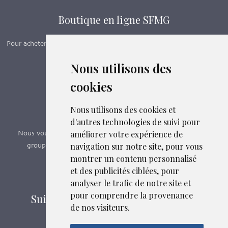
Boutique en ligne SFMG
Pour acheter nos manuels, adhérer et payer ses cotisations en ligne,
c’est par ici - Suivez le lien ci-dessous.
Nous utilisons des
cookies
Boutique en ligne
Formations SFMG
Nous utilisons des cookies et
d'autres technologies de suivi pour
améliorer votre expérience de
Nous vous proposons des formations e-learning, présentiels,
navigation sur notre site, pour vous
groupes de pairs - Certificat QUALIOPI n° 2020/89171.3
montrer un contenu personnalisé
et des publicités ciblées, pour
Découvrir nos formations
analyser le trafic de notre site et
pour comprendre la provenance
Suivez-nous sur les réseaux sociaux
de nos visiteurs.