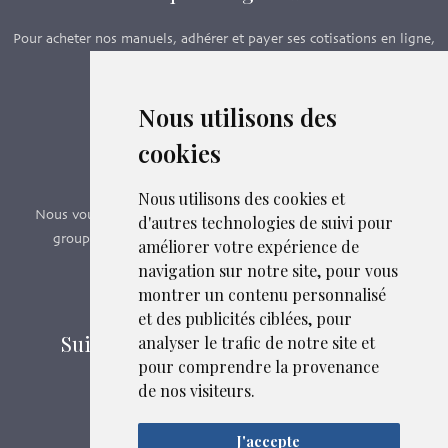
Pour acheter nos manuels, adhérer et payer ses cotisations en ligne,
c’est par ici - Suivez le lien ci-dessous.
Nous utilisons des
Boutique en ligne
cookies
Formations SFMG
Nous utilisons des cookies et
Nous vous proposons des formations e-learning, présentiels,
d'autres technologies de suivi pour
groupes de pairs - Certificat QUALIOPI n° 2020/89171.3
améliorer votre expérience de
navigation sur notre site, pour vous
montrer un contenu personnalisé
Découvrir nos formations
et des publicités ciblées, pour
Suivez-nous sur les réseaux sociaux
analyser le trafic de notre site et
Liens et fichiers associés
pour comprendre la provenance
de nos visiteurs.
Mentions légales
J'accepte