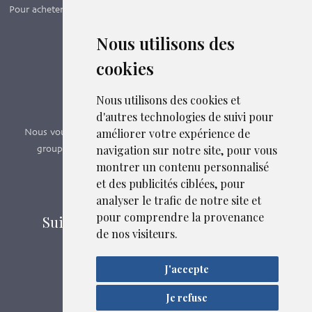
Pour acheter nos manuels, adhérer et payer ses cotisations en ligne,
c’est par ici - Suivez le lien ci-dessous.
Nous utilisons des
cookies
Boutique en ligne
Formations SFMG
Nous utilisons des cookies et
d'autres technologies de suivi pour
améliorer votre expérience de
Nous vous proposons des formations e-learning, présentiels,
navigation sur notre site, pour vous
groupes de pairs - Certificat QUALIOPI n° 2020/89171.3
montrer un contenu personnalisé
et des publicités ciblées, pour
Découvrir nos formations
analyser le trafic de notre site et
pour comprendre la provenance
Suivez-nous sur les réseaux sociaux
de nos visiteurs.
J'accepte
Mentions légales
Confidentialité
Je refuse
Liens et fichiers associés