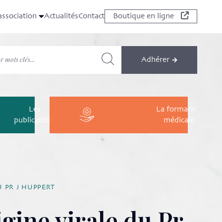
association
Actualités
Contact
Boutique en ligne
Adhérer
Les
La formation
publications
médicale
U PR J HUPPERT
igine virale du Pr