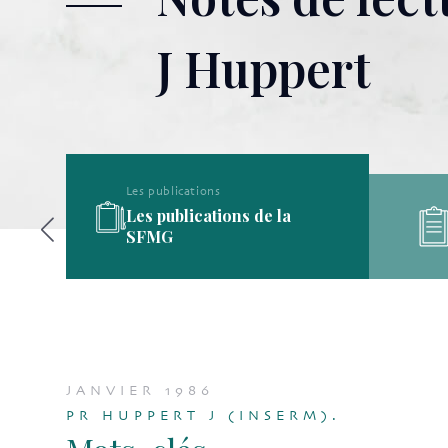
J Huppert
Les publications
Les publications de la
ine
SFMG
JANVIER 1986
PR HUPPERT J (INSERM).