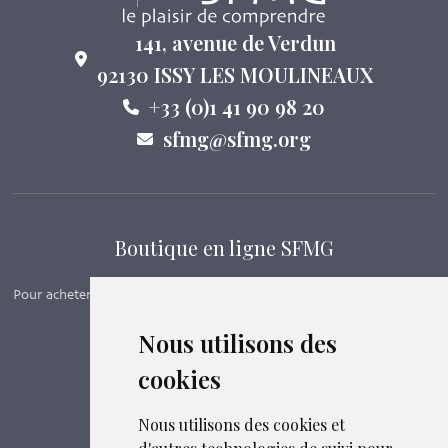
141, avenue de Verdun
92130 ISSY LES MOULINEAUX
+33 (0)1 41 90 98 20
sfmg@sfmg.org
Boutique en ligne SFMG
Pour acheter nos manuels, adhérer et payer ses cotisations en ligne,
c’est par ici - Suivez le lien ci-dessous.
Nous utilisons des
cookies
Boutique en ligne
Formations SFMG
Nous utilisons des cookies et