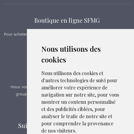
Boutique en ligne SFMG
Pour acheter nos manuels, adhérer et payer ses cotisations en ligne,
c’est par ici - Suivez le lien ci-dessous.
Nous utilisons des
cookies
Boutique en ligne
Formations SFMG
Nous utilisons des cookies et
d'autres technologies de suivi pour
améliorer votre expérience de
Nous vous proposons des formations e-learning, présentiels,
navigation sur notre site, pour vous
groupes de pairs - Certificat QUALIOPI n° 2020/89171.3
montrer un contenu personnalisé
et des publicités ciblées, pour
Découvrir nos formations
analyser le trafic de notre site et
pour comprendre la provenance
Suivez-nous sur les réseaux sociaux
de nos visiteurs.