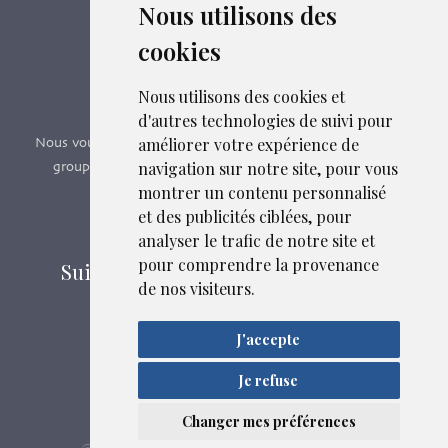
Nous utilisons des
cookies
Boutique en ligne
Formations SFMG
Nous utilisons des cookies et
d'autres technologies de suivi pour
améliorer votre expérience de
Nous vous proposons des formations e-learning, présentiels,
navigation sur notre site, pour vous
groupes de pairs - Certificat QUALIOPI n° 2020/89171.3
montrer un contenu personnalisé
et des publicités ciblées, pour
Découvrir nos formations
analyser le trafic de notre site et
pour comprendre la provenance
Suivez-nous sur les réseaux sociaux
de nos visiteurs.
J'accepte
Mentions légales
Confidentialité
Je refuse
Liens et fichiers associés
Plan du site
Changer mes préférences
SFMG
ASB DIGITAL