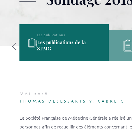
Les publications
Les publications de la
ine
SFMG
MAI 2018
THOMAS DESESSARTS Y, CABRE C
La Société Française de Médecine Générale a réalisé 
personnes afin de recueillir des éléments concernant le