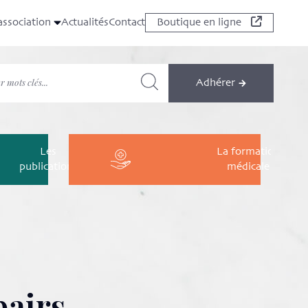
association
Actualités
Contact
Boutique en ligne
Adhérer
Les
La formation
publications
médicale
pairs