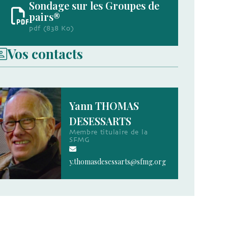
Sondage sur les Groupes de
pairs®
pdf (838 Ko)
Vos contacts
Yann THOMAS
DESESSARTS
Membre titulaire de la
SFMG
y.thomasdesessarts@sfmg.org