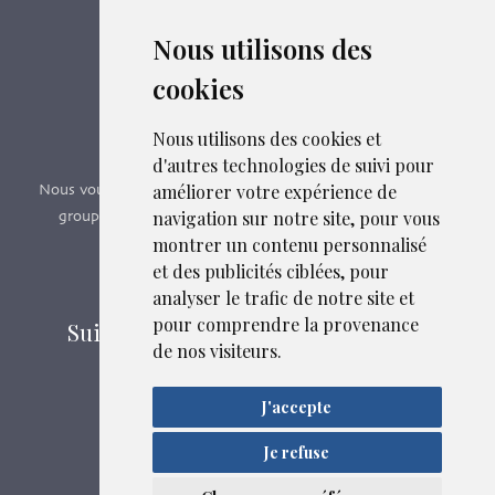
c’est par ici - Suivez le lien ci-dessous.
Nous utilisons des
cookies
Boutique en ligne
Formations SFMG
Nous utilisons des cookies et
d'autres technologies de suivi pour
améliorer votre expérience de
Nous vous proposons des formations e-learning, présentiels,
navigation sur notre site, pour vous
groupes de pairs - Certificat QUALIOPI n° 2020/89171.3
montrer un contenu personnalisé
et des publicités ciblées, pour
Découvrir nos formations
analyser le trafic de notre site et
pour comprendre la provenance
Suivez-nous sur les réseaux sociaux
de nos visiteurs.
J'accepte
Mentions légales
Confidentialité
Je refuse
Liens et fichiers associés
Plan du site