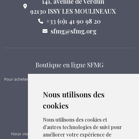
141, avenue de Verdun
92130 ISSY LES MOULINEAUX
+33 (0)1 41 90 98 20
sfmg@sfmg.org
Boutique en ligne SFMG
Pour acheter nos manuels, adhérer et payer ses cotisations en ligne,
c’est par ici - Suivez le lien ci-dessous.
Nous utilisons des
cookies
Boutique en ligne
Formations SFMG
Nous utilisons des cookies et
d'autres technologies de suivi pour
améliorer votre expérience de
Nous vous proposons des formations e-learning, présentiels,