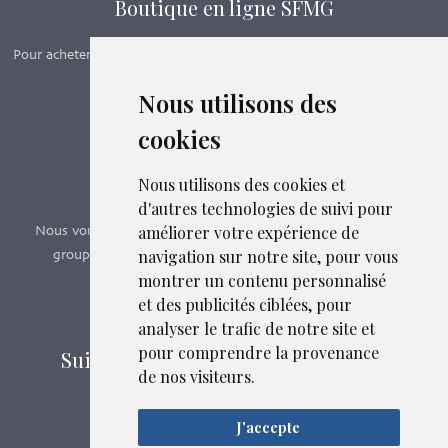
Boutique en ligne SFMG
Pour acheter nos manuels, adhérer et payer ses cotisations en ligne,
c’est par ici - Suivez le lien ci-dessous.
Nous utilisons des
cookies
Boutique en ligne
Formations SFMG
Nous utilisons des cookies et
d'autres technologies de suivi pour
améliorer votre expérience de
Nous vous proposons des formations e-learning, présentiels,
navigation sur notre site, pour vous
groupes de pairs - Certificat QUALIOPI n° 2020/89171.3
montrer un contenu personnalisé
et des publicités ciblées, pour
Découvrir nos formations
analyser le trafic de notre site et
pour comprendre la provenance
Suivez-nous sur les réseaux sociaux
de nos visiteurs.
J'accepte
Mentions légales