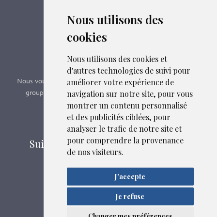
c’est par ici - Suivez le lien ci-dessous.
Nous utilisons des
cookies
Boutique en ligne
Formations SFMG
Nous utilisons des cookies et
d'autres technologies de suivi pour
améliorer votre expérience de
Nous vous proposons des formations e-learning, présentiels,
navigation sur notre site, pour vous
groupes de pairs - Certificat QUALIOPI n° 2020/89171.3
montrer un contenu personnalisé
et des publicités ciblées, pour
Découvrir nos formations
analyser le trafic de notre site et
pour comprendre la provenance
Suivez-nous sur les réseaux sociaux
de nos visiteurs.
J'accepte
Mentions légales
Confidentialité
Je refuse
Liens et fichiers associés
Plan du site
Changer mes préférences