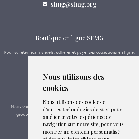
sfmg@sfmg.org
Boutique en ligne SFMG
Pour acheter nos manuels, adhérer et payer ses cotisations en ligne,
c’est par ici - Suivez le lien ci-dessous.
Nous utilisons des
Boutique en ligne
cookies
Formations SFMG
Nous utilisons des cookies et
Nous vous proposons des formations e-learning, présentiels,
d'autres technologies de suivi pour
groupes de pairs - Certificat QUALIOPI n° 2020/89171.3
améliorer votre expérience de
navigation sur notre site, pour vous
montrer un contenu personnalisé
Découvrir nos formations