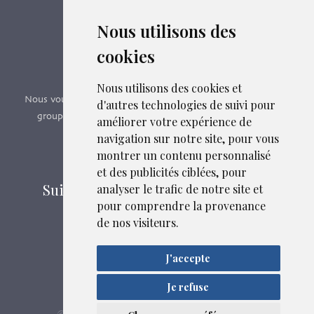
Nous utilisons des
Boutique en ligne
cookies
Formations SFMG
Nous utilisons des cookies et
Nous vous proposons des formations e-learning, présentiels,
d'autres technologies de suivi pour
groupes de pairs - Certificat QUALIOPI n° 2020/89171.3
améliorer votre expérience de
navigation sur notre site, pour vous
montrer un contenu personnalisé
Découvrir nos formations
et des publicités ciblées, pour
Suivez-nous sur les réseaux sociaux
analyser le trafic de notre site et
pour comprendre la provenance
de nos visiteurs.
Mentions légales
Liens et fichiers associés
J'accepte
Confidentialité
Plan du site
Je refuse
SFMG
ASB DIGITAL