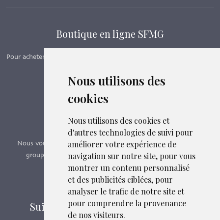
Boutique en ligne SFMG
Pour acheter nos manuels, adhérer et payer ses cotisations en ligne,
c’est par ici - Suivez le lien ci-dessous.
Nous utilisons des
cookies
Boutique en ligne
Formations SFMG
Nous utilisons des cookies et
d'autres technologies de suivi pour
améliorer votre expérience de
Nous vous proposons des formations e-learning, présentiels,
navigation sur notre site, pour vous
groupes de pairs - Certificat QUALIOPI n° 2020/89171.3
montrer un contenu personnalisé
et des publicités ciblées, pour
Découvrir nos formations
analyser le trafic de notre site et
pour comprendre la provenance
Suivez-nous sur les réseaux sociaux
de nos visiteurs.