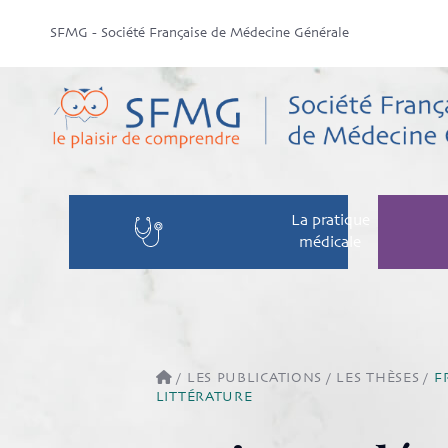
SFMG - Société Française de Médecine Générale
La pratique
médicale
/
LES PUBLICATIONS
/
LES THÈSES
/
F
LITTÉRATURE