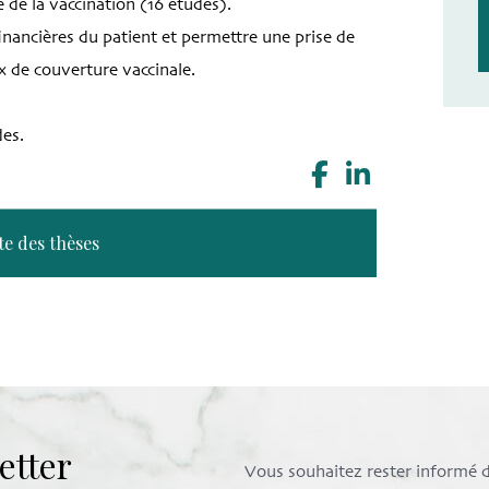
e de la vaccination (16 études).
inancières du patient et permettre une prise de
x de couverture vaccinale.
des.
te des thèses
etter
Vous souhaitez rester informé de 