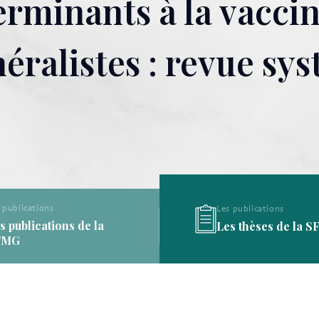
erminants à la vaccin
ralistes : revue sys
Les publications
Les publications
Les thèses de la SFMG
Les définitions de l