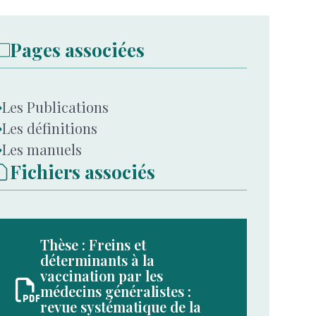
Pages associées
Les Publications
Les définitions
Les manuels
Fichiers associés
Thèse : Freins et
déterminants à la
vaccination par les
médecins généralistes :
revue systématique de la