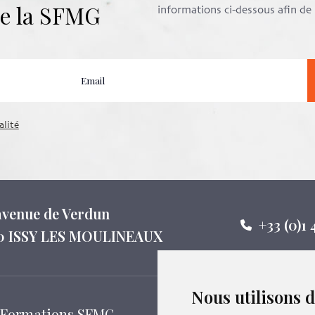
 de la SFMG
informations ci-dessous afin d
alité
 avenue de Verdun
+33 (0)1 
0 ISSY LES MOULINEAUX
Nous utilisons 
Formations SFMG
Suivez-