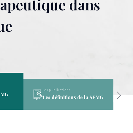
érapeutique dans
ue
Les publications
SFMG
Les définitions de la SFMG