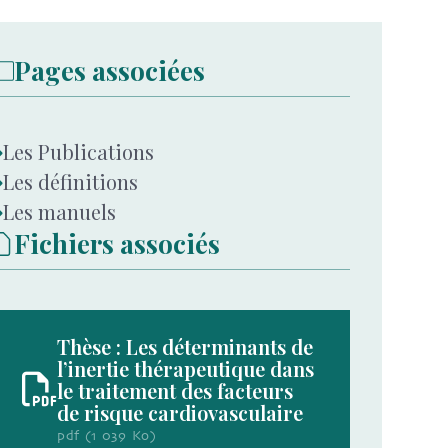
Pages associées
Les Publications
Les définitions
Les manuels
Fichiers associés
Thèse : Les déterminants de
l’inertie thérapeutique dans
le traitement des facteurs
de risque cardiovasculaire
pdf (1 039 Ko)