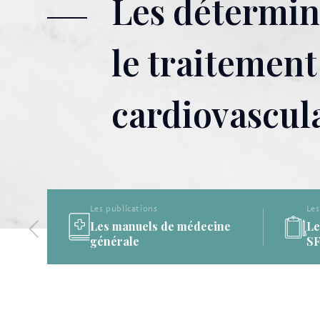
Les détermina
le traitement
cardiovascul
Les publications
Les
Les manuels de médecine
Le
générale
S