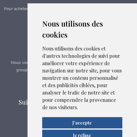
Pour acheter nos manuels, adhérer et payer ses cotisations en ligne,
c’est par ici - Suivez le lien ci-dessous.
Nous utilisons des
cookies
Boutique en ligne
Formations SFMG
Nous utilisons des cookies et
d'autres technologies de suivi pour
améliorer votre expérience de
Nous vous proposons des formations e-learning, présentiels,
navigation sur notre site, pour vous
groupes de pairs - Certificat QUALIOPI n° 2020/89171.3
montrer un contenu personnalisé
et des publicités ciblées, pour
Découvrir nos formations
analyser le trafic de notre site et
pour comprendre la provenance
Suivez-nous sur les réseaux sociaux
de nos visiteurs.
J'accepte
Mentions légales
Liens et fichiers associés
Confidentialité
Je refuse