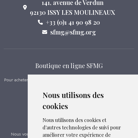
141, avenue de Verdun
92130 ISSY LES MOULINEAUX
+33 (0)1 41 90 98 20
sfmg@sfmg.org
Boutique en ligne SFMG
Pour acheter nos manuels, adhérer et payer ses cotisations en ligne,
c’est par ici - Suivez le lien ci-dessous.
Nous utilisons des
cookies
Boutique en ligne
Formations SFMG
Nous utilisons des cookies et
d'autres technologies de suivi pour
améliorer votre expérience de
Nous vous proposons des formations e-learning, présentiels,