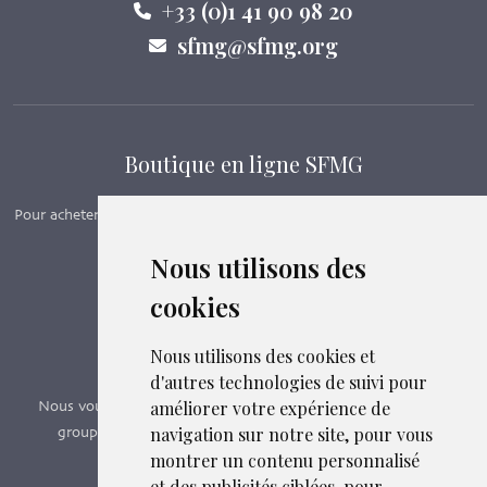
+33 (0)1 41 90 98 20
sfmg@sfmg.org
Boutique en ligne SFMG
Pour acheter nos manuels, adhérer et payer ses cotisations en ligne,
c’est par ici - Suivez le lien ci-dessous.
Nous utilisons des
cookies
Boutique en ligne
Formations SFMG
Nous utilisons des cookies et
d'autres technologies de suivi pour
améliorer votre expérience de
Nous vous proposons des formations e-learning, présentiels,
navigation sur notre site, pour vous
groupes de pairs - Certificat QUALIOPI n° 2020/89171.3
montrer un contenu personnalisé
et des publicités ciblées, pour