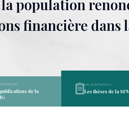
 la population renon
ons financière dans 
Les publications
Les publications
Les thèses de la SFMG
Les définitions de l