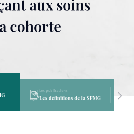
çant aux soins
la cohorte
Les publications
a SFMG
La Bibliothèque de la SFMG