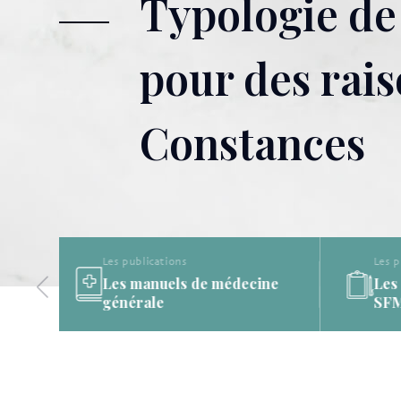
Typologie de
pour des rais
Constances
Les publications
ine
Les publications de la
SFMG