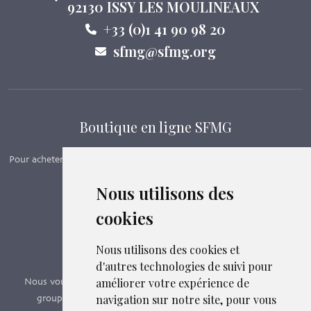
92130 ISSY LES MOULINEAUX
+33 (0)1 41 90 98 20
sfmg@sfmg.org
Boutique en ligne SFMG
Pour acheter nos manuels, adhérer et payer ses cotisations en ligne,
c’est par ici - Suivez le lien ci-dessous.
Nous utilisons des
cookies
Boutique en ligne
Formations SFMG
Nous utilisons des cookies et
d'autres technologies de suivi pour
améliorer votre expérience de
Nous vous proposons des formations e-learning, présentiels,
navigation sur notre site, pour vous
groupes de pairs - Certificat QUALIOPI n° 2020/89171.3